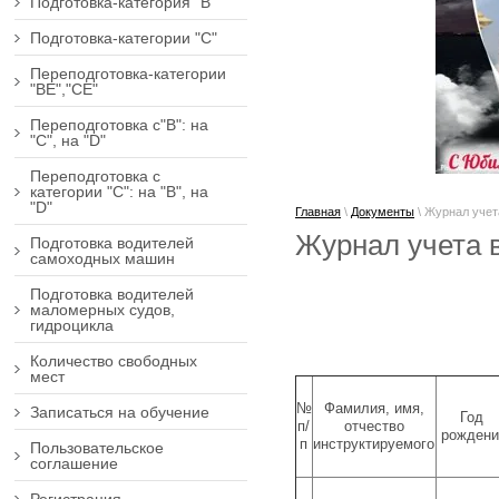
Подготовка-категория "В"
Подготовка-категории "С"
Переподготовка-категории
"ВЕ","СЕ"
Переподготовка с"В": на
"С", на "D"
Переподготовка с
категории "С": на "В", на
"D"
Главная
\
Документы
\
Журнал учет
Журнал учета 
Подготовка водителей
самоходных машин
Подготовка водителей
маломерных судов,
гидроцикла
Количество свободных
мест
№
Фамилия, имя,
Записаться на обучение
Год
п/
отчество
рожден
п
инструктируемого
Пользовательское
соглашение