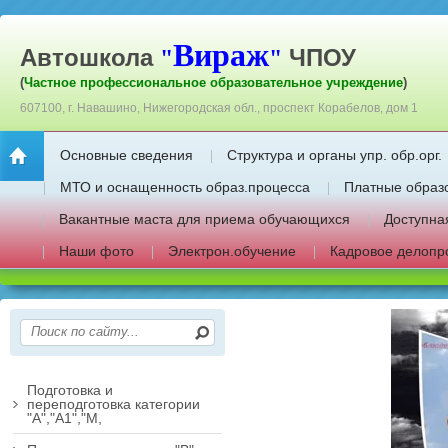
Вираж
Автошкола
ЧПОУ
"
"
(
Частное профессиональное образовательное учреждение
)
607100, г. Навашино, Нижегородская обл., проспект Корабелов, дом 1
Основные сведения
Структура и органы упр. обр.орг.
МТО и оснащенность образ.процесса
Платные образ
Вакантные маста для приема обучающихся
Доступна
Наши фото
Электрон.обучение
Кадровое делопр
Подготовка и
переподготовка категории
"А","А1","М,