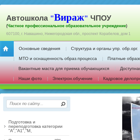
Вираж
Автошкола
ЧПОУ
"
"
(
Частное профессиональное образовательное учреждение
)
607100, г. Навашино, Нижегородская обл., проспект Корабелов, дом 1
Основные сведения
Структура и органы упр. обр.орг.
МТО и оснащенность образ.процесса
Платные образ
Вакантные маста для приема обучающихся
Доступна
Наши фото
Электрон.обучение
Кадровое делопр
Подготовка и
переподготовка категории
"А","А1","М,