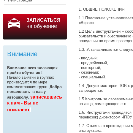
Регистрация
1. ОБЩИЕ ПОЛОЖЕНИЯ
1.1 Положение устанавливае
ЗАПИСАТЬСЯ
«Вираж» .
на обучение
1.2 Цель инструктажей – со
обязательств и обеспечению
поведении во время проведен
1.3. Устанавливаются следу
Внимание
- вводный;
- предрейсовый;
- повторный;
Внимание всех желающих
- сезонный;
пройти обучение !
- специальный.
Начало занятий в группах
производится по мере
1.4. Допуск мастеров ПОВ к 
комплектования групп.
Добро
запрещается.
пожаловать
в нашу
записавшись
автошколу
,
1.5 Контроль за своевременн
к нам - Вы не
на лицо, замещающее его.
пожалеет
1.6. Инструктажи проводятся
перевозок) директором ЧПОУ
1.7. Отметка о прохождении 
инструктажа.