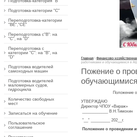
Подготовка-категория "В"
Подготовка-категории "С"
Переподготовка-категории
"ВЕ","СЕ"
Переподготовка с"В": на
"С", на "D"
Переподготовка с
категории "С": на "В", на
"D"
Главная
\
Финансово-хозяйственна
работниками и обучающимися в А
Подготовка водителей
Пожение о про
самоходных машин
обучающимися
Подготовка водителей
маломерных судов,
гидроцикла
Положение о
Количество свободных
УТВЕРЖДАЮ
мест
Директор ЧПОУ «Вираж»
____________ В.Н.Тимохин
Записаться на обучение
"__" _________ 202__г.
Пользовательское
соглашение
Положение о проведении и