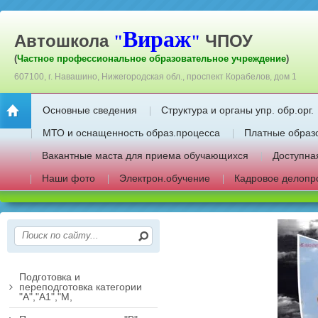
Вираж
Автошкола
ЧПОУ
"
"
(
Частное профессиональное образовательное учреждение
)
607100, г. Навашино, Нижегородская обл., проспект Корабелов, дом 1
Основные сведения
Структура и органы упр. обр.орг.
МТО и оснащенность образ.процесса
Платные образ
Вакантные маста для приема обучающихся
Доступна
Наши фото
Электрон.обучение
Кадровое делопр
Подготовка и
переподготовка категории
"А","А1","М,