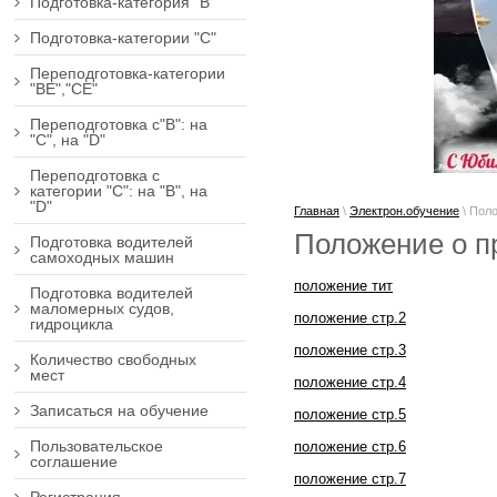
Подготовка-категория "В"
Подготовка-категории "С"
Переподготовка-категории
"ВЕ","СЕ"
Переподготовка с"В": на
"С", на "D"
Переподготовка с
категории "С": на "В", на
"D"
Главная
\
Электрон.обучение
\
Поло
Положение о п
Подготовка водителей
самоходных машин
положение тит
Подготовка водителей
маломерных судов,
положение стр.2
гидроцикла
положение стр.3
Количество свободных
мест
положение стр.4
Записаться на обучение
положение стр.5
Пользовательское
положение стр.6
соглашение
положение стр.7